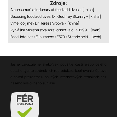
Zdroje:
A consumer’s dictionary of food additives –
[kniha]
Decoding food additives, Dr. Geoffrey Skurray –
[kniha]
Víme, co jíme? Dr. Tereza Vrbová –
[kniha]
Vyhláška Ministerstva zdravotníctva č. 3/1999 –
[web]
Food-Info.net : E-numbers : E570 : Stearic acid –
[web]
Jasne zakazujeme akékoľvek použitie časti alebo celého
obsahu týchto stránok, ich reprodukciu, kopírovanie, úpravu
a najmä prezentáciu na iných internetových stránkach bez
našeho výslovneho súhlasu.