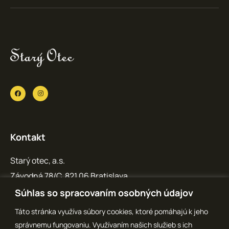
Kontakt
Starý otec, a.s.
Závodná 78/C, 821 06 Bratislava
IČO: 36 769 371
Súhlas so spracovaním osobných údajov
info@staryotec.sk
Táto stránka využíva súbory cookies, ktoré pomáhajú k jeho
správnemu fungovaniu. Využívaním našich služieb s ich