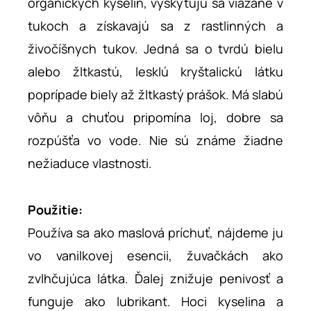
organických kyselín, vyskytujú sa viazané v
tukoch a získavajú sa z rastlinných a
živočíšnych tukov. Jedná sa o tvrdú bielu
alebo žltkastú, lesklú kryštalickú látku
poprípade biely až žltkastý prášok. Má slabú
vôňu a chuťou pripomína loj, dobre sa
rozpúšťa vo vode. Nie sú známe žiadne
nežiaduce vlastnosti.
Použitie:
Používa sa ako maslová príchuť, nájdeme ju
vo vanilkovej esencii, žuvačkách ako
zvlhčujúca látka. Ďalej znižuje penivosť a
funguje ako lubrikant. Hoci kyselina a