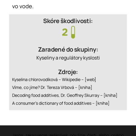
vo vode.
Skóre škodlivosti:
Zaradené do skupiny:
Kyseliny a regulátory kyslosti
Zdroje:
Kyselina chlorovodíková – Wikipedie –
[web]
Víme, co jíme? Dr. Tereza Vrbová –
[kniha]
Decoding food additives, Dr. Geoffrey Skurray –
[kniha]
A consumer’s dictionary of food additives –
[kniha]
Jasne zakazujeme akékoľvek použitie časti alebo celého