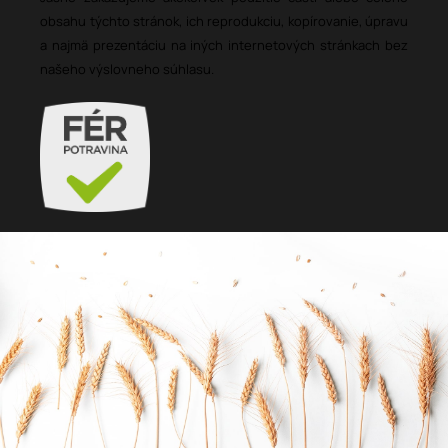
obsahu týchto stránok, ich reprodukciu, kopírovanie, úpravu
a najmä prezentáciu na iných internetových stránkach bez
našeho výslovneho súhlasu.