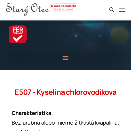
E507 - Kyselina chlorovodíková
Charakteristika:
Bezfarebná alebo mierne žltkastá kvapalina;