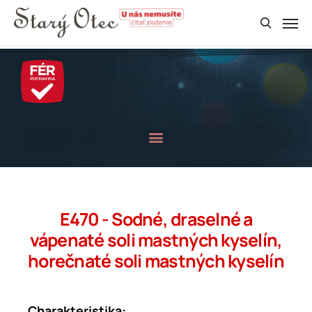
E470 - Sodné, draselné a
vápenaté soli mastných kyselín,
horečnaté soli mastných kyselín
Charakteristika: