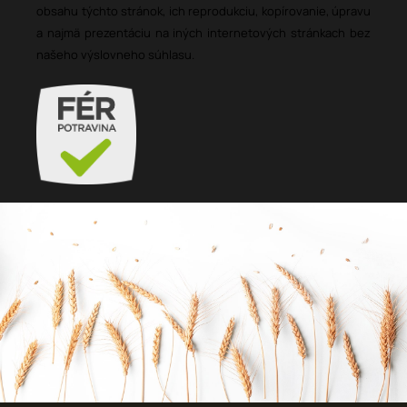
obsahu týchto stránok, ich reprodukciu, kopírovanie, úpravu
a najmä prezentáciu na iných internetových stránkach bez
našeho výslovneho súhlasu.