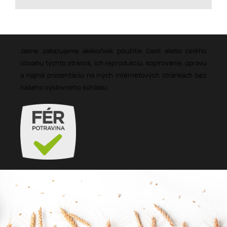
Jasne zakazujeme akékoľvek použitie časti alebo celého
obsahu týchto stránok, ich reprodukciu, kopírovanie, úpravu
a najmä prezentáciu na iných internetových stránkach bez
našeho výslovneho súhlasu.