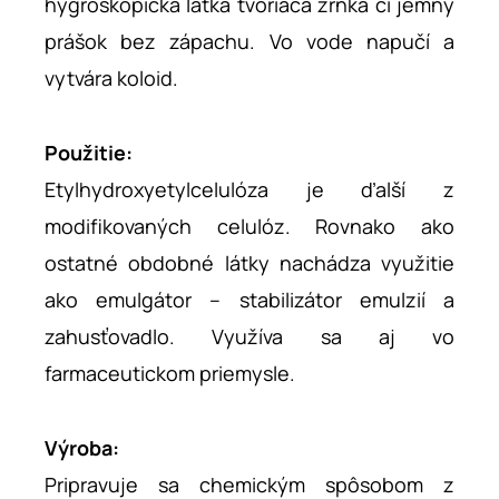
hygroskopická látka tvoriaca zrnká či jemný
prášok bez zápachu. Vo vode napučí a
vytvára koloid.
Použitie:
Etylhydroxyetylcelulóza je ďalší z
modifikovaných celulóz. Rovnako ako
ostatné obdobné látky nachádza využitie
ako emulgátor – stabilizátor emulzií a
zahusťovadlo. Využíva sa aj vo
farmaceutickom priemysle.
Výroba:
Pripravuje sa chemickým spôsobom z