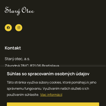
Kontakt
Starý otec, a.s.
Závodná 78/C, 821 06 Bratislava
IČO: 36 769 371
Súhlas so spracovaním osobných údajov
info@staryotec.sk
Táto stránka využíva súbory cookies, ktoré pomáhajú k jeho
správnemu fungovaniu. Využívaním našich služieb s ich
používaním súhlasíte.
Viac informácií
Copyright © 2023 Starý otec – poctivé slovenské potraviny | by
RoyalWEB.sk