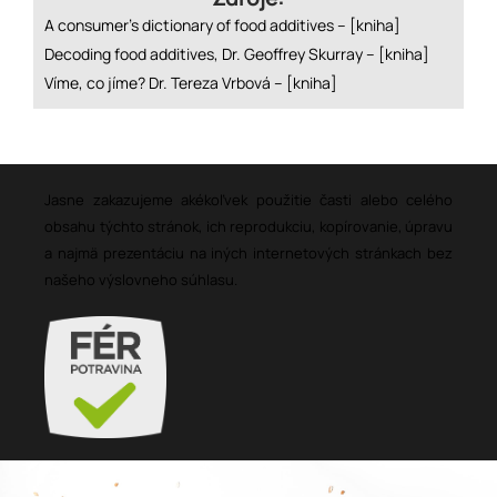
A consumer’s dictionary of food additives –
[kniha]
Decoding food additives, Dr. Geoffrey Skurray –
[kniha]
Víme, co jíme? Dr. Tereza Vrbová –
[kniha]
Jasne zakazujeme akékoľvek použitie časti alebo celého
obsahu týchto stránok, ich reprodukciu, kopírovanie, úpravu
a najmä prezentáciu na iných internetových stránkach bez
našeho výslovneho súhlasu.