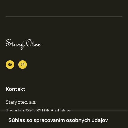
Kontakt
Starý otec, a.s.
Závodná 78/C, 821 06 Bratislava
IČO: 36 769 371
Súhlas so spracovaním osobných údajov