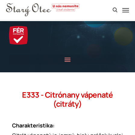
E333 - Citrónany vápenaté
(citráty)
Charakteristika: