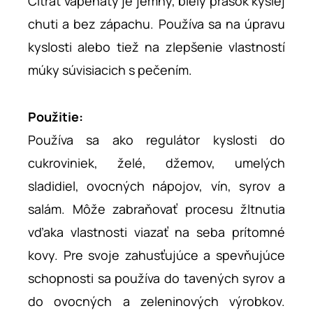
Citrát vápenatý je jemný, biely prášok kyslej
chuti a bez zápachu. Používa sa na úpravu
kyslosti alebo tiež na zlepšenie vlastností
múky súvisiacich s pečením.
Použitie:
Používa sa ako regulátor kyslosti do
cukroviniek, želé, džemov, umelých
sladidiel, ovocných nápojov, vín, syrov a
salám. Môže zabraňovať procesu žltnutia
vďaka vlastnosti viazať na seba prítomné
kovy. Pre svoje zahusťujúce a spevňujúce
schopnosti sa používa do tavených syrov a
do ovocných a zeleninových výrobkov.