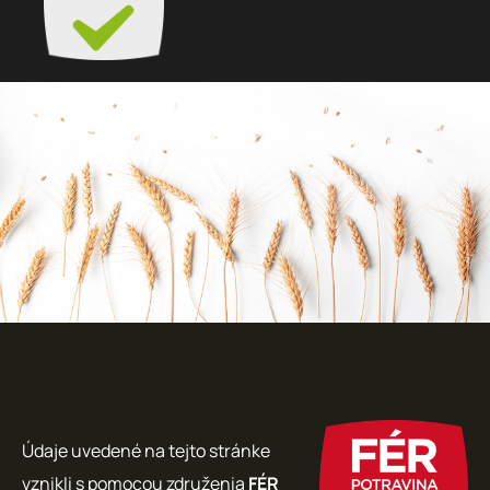
Údaje uvedené na tejto stránke
vznikli s pomocou združenia
FÉR