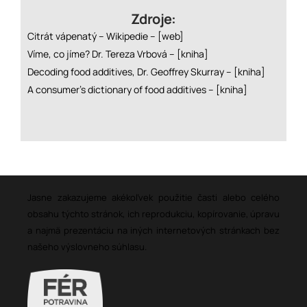
Zdroje:
Citrát vápenatý – Wikipedie –
[web]
Víme, co jíme? Dr. Tereza Vrbová –
[kniha]
Decoding food additives, Dr. Geoffrey Skurray –
[kniha]
A consumer’s dictionary of food additives –
[kniha]
Jasne zakazujeme akékoľvek použitie časti alebo celého
obsahu týchto stránok, ich reprodukciu, kopírovanie, úpravu
a najmä prezentáciu na iných internetových stránkach bez
našeho výslovneho súhlasu.