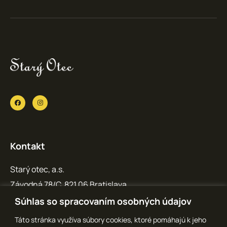
Kontakt
Starý otec, a.s.
Závodná 78/C, 821 06 Bratislava
IČO: 36 769 371
Súhlas so spracovaním osobných údajov
info@staryotec.sk
Táto stránka využíva súbory cookies, ktoré pomáhajú k jeho