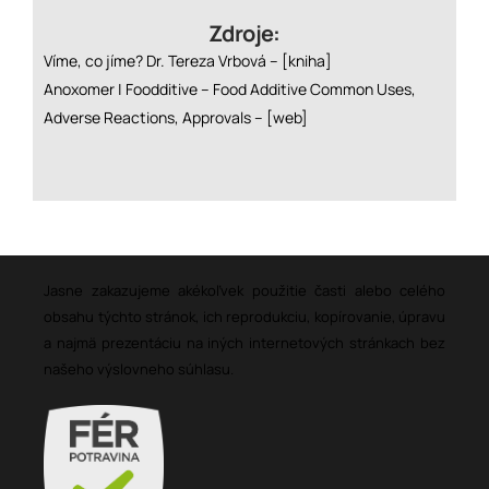
Zdroje:
Víme, co jíme? Dr. Tereza Vrbová –
[kniha]
Anoxomer | Foodditive – Food Additive Common Uses,
Adverse Reactions, Approvals –
[web]
Jasne zakazujeme akékoľvek použitie časti alebo celého
obsahu týchto stránok, ich reprodukciu, kopírovanie, úpravu
a najmä prezentáciu na iných internetových stránkach bez
našeho výslovneho súhlasu.