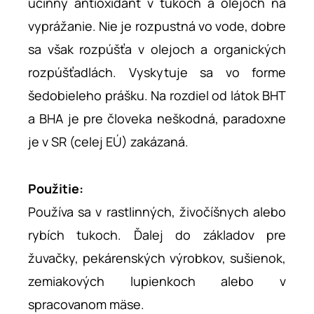
účinný antioxidant v tukoch a olejoch na
vyprážanie. Nie je rozpustná vo vode, dobre
sa však rozpúšťa v olejoch a organických
rozpúšťadlách. Vyskytuje sa vo forme
šedobieleho prášku. Na rozdiel od látok BHT
a BHA je pre človeka neškodná, paradoxne
je v SR (celej EÚ) zakázaná.
Použitie:
Používa sa v rastlinných, živočíšnych alebo
rybích tukoch. Ďalej do základov pre
žuvačky, pekárenských výrobkov, sušienok,
zemiakových lupienkoch alebo v
spracovanom mäse.