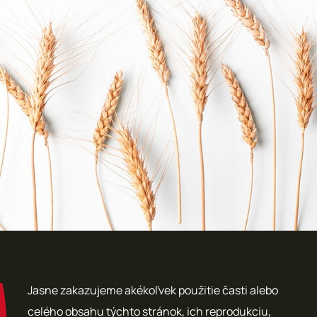
Jasne zakazujeme akékoľvek použitie časti alebo
celého obsahu týchto stránok, ich reprodukciu,