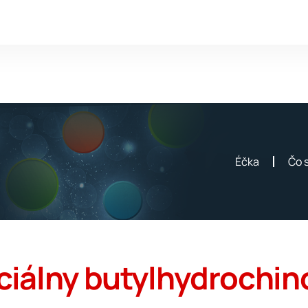
Éčka
Čo 
rciálny butylhydrochi