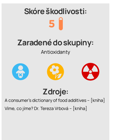
Skóre škodlivosti:
Zaradené do skupiny:
Antioxidanty
Zdroje:
A consumer’s dictionary of food additives –
[kniha]
Víme, co jíme? Dr. Tereza Vrbová –
[kniha]