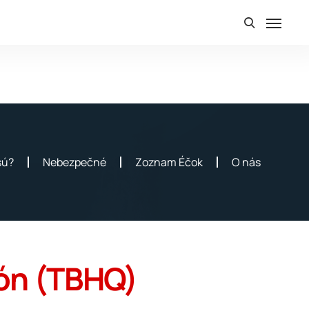
sú?
Nebezpečné
Zoznam Éčok
O nás
nón (TBHQ)