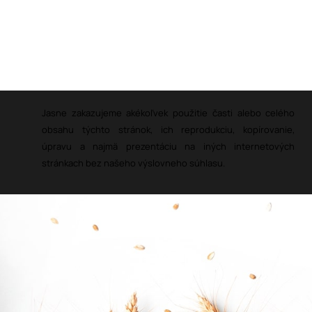
Jasne zakazujeme akékoľvek použitie časti alebo celého
obsahu týchto stránok, ich reprodukciu, kopírovanie,
úpravu a najmä prezentáciu na iných internetových
stránkach bez našeho výslovneho súhlasu.