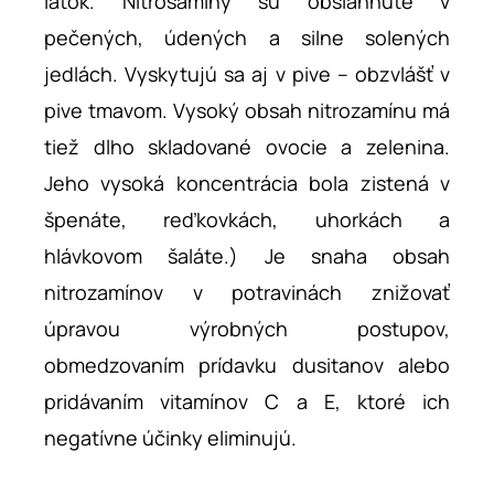
látok. Nitrosamíny sú obsiahnuté v
pečených, údených a silne solených
jedlách. Vyskytujú sa aj v pive – obzvlášť v
pive tmavom. Vysoký obsah nitrozamínu má
tiež dlho skladované ovocie a zelenina.
Jeho vysoká koncentrácia bola zistená v
špenáte, reďkovkách, uhorkách a
hlávkovom šaláte.) Je snaha obsah
nitrozamínov v potravinách znižovať
úpravou výrobných postupov,
obmedzovaním prídavku dusitanov alebo
pridávaním vitamínov C a E, ktoré ich
negatívne účinky eliminujú.