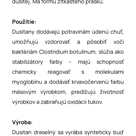
dusitej. Má formu žltkastého prášku.
Použitie:
Dusitany dodávajú potravinám údenú chuť,
umožňujú vzdorovať a pôsobiť voči
baktériám Clostridium botulinum, slúžia ako
stabilizátory farby – majú schopnosť
chemicky reagovať s molekulami
myoglobínu a dodávať krvavočervenú farbu
mäsovým výrobkom, predlžujú životnosť
výrobkov a zabraňujú oxidácii tukov.
Výroba:
Dusitan draselný sa vyrába synteticky buď