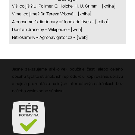
Víš, co jíš ? U. Pollmer, C. Hoicke, H. U. Grimm –
[kniha]
Víme, co jíme? Dr. Tereza Vrbová –
[kniha]
A consumer’s dictionary of food additives –
[kniha]
Dusitan draselný – Wikipedie –
[web]
Nitrosaminy – Agronavigator.cz –
[web]
Jasne zakazujeme akékoľvek použitie časti alebo celého
obsahu týchto stránok, ich reprodukciu, kopírovanie, úpravu
a najmä prezentáciu na iných internetových stránkach bez
našeho výslovneho súhlasu.