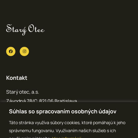
Kontakt
Starý otec, a.s.
Závodná 78/C, 821 06 Bratislava
IČO: 36 769 371
Súhlas so spracovaním osobných údajov
info@staryotec.sk
Táto stránka využíva súbory cookies, ktoré pomáhajú k jeho
správnemu fungovaniu. Využívaním našich služieb s ich