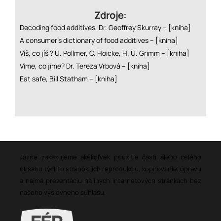
Zdroje:
Decoding food additives, Dr. Geoffrey Skurray –
[kniha]
A consumer’s dictionary of food additives –
[kniha]
Víš, co jíš ? U. Pollmer, C. Hoicke, H. U. Grimm –
[kniha]
Víme, co jíme? Dr. Tereza Vrbová –
[kniha]
Eat safe, Bill Statham –
[kniha]
Jasne zakazujeme akékoľvek použitie časti alebo celého
obsahu týchto stránok, ich reprodukciu, kopírovanie, úpravu
a najmä prezentáciu na iných internetových stránkach bez
našeho výslovneho súhlasu.