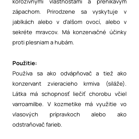
korozívnymi vlastnosťami a prenikavým
zápachom. Prirodzene sa vyskytuje v
jablkách alebo v ďalšom ovocí, alebo v
sekréte mravcov. Má konzervačné účinky
proti plesniam a hubám.
Použitie:
Používa sa ako odvápňovač a tiež ako
konzervant zvieracieho krmiva (siláže).
Látka má schopnosť liečiť chorobu včiel
varroamilbe. V kozmetike má využitie vo
vlasových prípravkoch alebo ako
odstraňovač farieb.