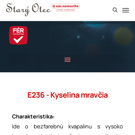
E236 - Kyselina mravčia
Charakteristika:
Ide o bezfarebnú kvapalinu s vysoko