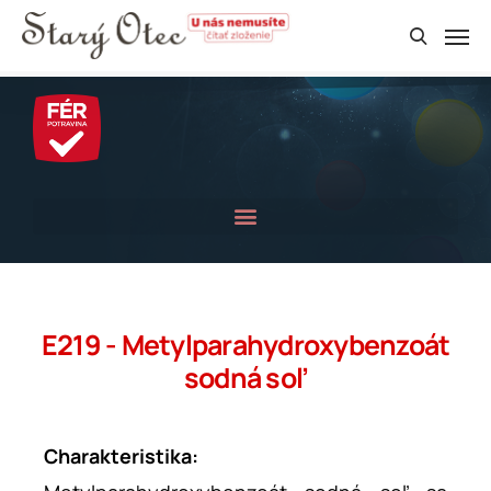
E219 - Metylparahydroxybenzoát
sodná soľ
Charakteristika: