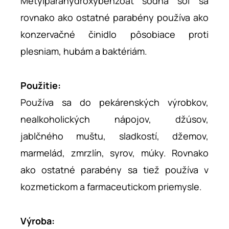
Metylparahydroxybenzoát sodná soľ sa
rovnako ako ostatné parabény používa ako
konzervačné činidlo pôsobiace proti
plesniam, hubám a baktériám.
Použitie:
Používa sa do pekárenských výrobkov,
nealkoholických nápojov, džúsov,
jablčného muštu, sladkostí, džemov,
marmelád, zmrzlín, syrov, múky. Rovnako
ako ostatné parabény sa tiež používa v
kozmetickom a farmaceutickom priemysle.
Výroba: