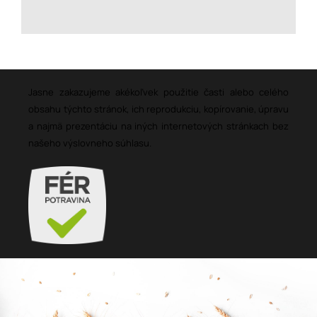
Jasne zakazujeme akékoľvek použitie časti alebo celého
obsahu týchto stránok, ich reprodukciu, kopírovanie, úpravu
a najmä prezentáciu na iných internetových stránkach bez
našeho výslovneho súhlasu.