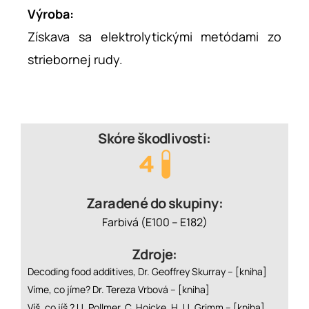
Výroba:
Získava sa elektrolytickými metódami zo
striebornej rudy.
Skóre škodlivosti:
Zaradené do skupiny:
Farbivá (E100 – E182)
Zdroje:
Decoding food additives, Dr. Geoffrey Skurray –
[kniha]
Víme, co jíme? Dr. Tereza Vrbová –
[kniha]
Víš, co jíš ? U. Pollmer, C. Hoicke, H. U. Grimm –
[kniha]