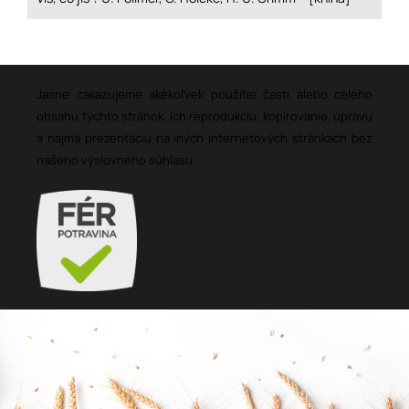
Jasne zakazujeme akékoľvek použitie časti alebo celého
obsahu týchto stránok, ich reprodukciu, kopírovanie, úpravu
a najmä prezentáciu na iných internetových stránkach bez
našeho výslovneho súhlasu.