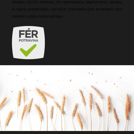
obsahu týchto stránok, ich reprodukciu, kopírovanie, úpravu
a najmä prezentáciu na iných internetových stránkach bez
našeho výslovneho súhlasu.