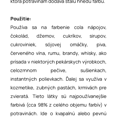
ktorá potravinám dodáva stálu hnedú farbu.
Použitie:
Používa sa na farbenie cola nápojov,
čokolád, džemov, cukríkov, sirupov,
cukroviniek, sójovej omáčky, piva,
červeného vína, rumu, brandy, whisky, ako
prísada v niektorých pekárskych výrobkoch,
celozrnnom pečive, sušienkach,
instantných polievkach. Ďalej sa využíva v
kozmetike, zubných pastách, krmivách pre
zvieratá. Tieto látky sú najpoužívanejšie
farbivá (cca 98% z celého objemu farbív) v
potravinách. Ide o kvapalnú alebo pevnú