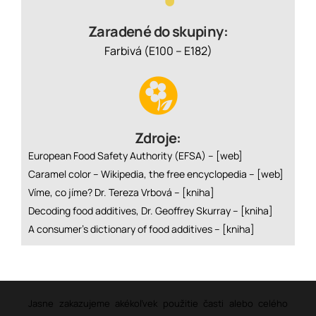
Zaradené do skupiny:
Farbivá (E100 – E182)
Zdroje:
European Food Safety Authority (EFSA) –
[web]
Caramel color – Wikipedia, the free encyclopedia –
[web]
Víme, co jíme? Dr. Tereza Vrbová –
[kniha]
Decoding food additives, Dr. Geoffrey Skurray –
[kniha]
A consumer’s dictionary of food additives –
[kniha]
Jasne zakazujeme akékoľvek použitie časti alebo celého