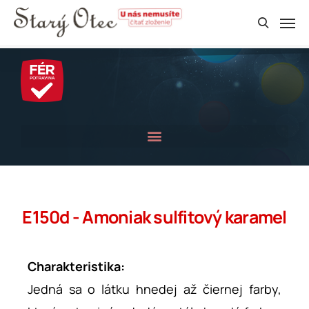
E150d - Amoniak sulfitový karamel
Charakteristika:
Jedná sa o látku hnedej až čiernej farby,