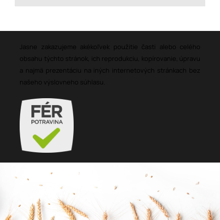
Jasne zakazujeme akékoľvek použitie časti alebo celého
obsahu týchto stránok, ich reprodukciu, kopírovanie, úpravu
a najmä prezentáciu na iných internetových stránkach bez
našeho výslovneho súhlasu.