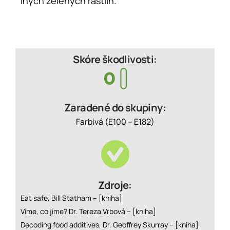
iných zelených rastlín.
Skóre škodlivosti:
Zaradené do skupiny:
Farbivá (E100 – E182)
Zdroje:
Eat safe, Bill Statham –
[kniha]
Víme, co jíme? Dr. Tereza Vrbová –
[kniha]
Decoding food additives, Dr. Geoffrey Skurray –
[kniha]