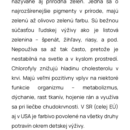
nazývané aj prírodná zeleň. Jedná sa o
najrozšírenejšie pigmenty v prírode, majú
zelenú až olivovo zelenú farbu. Sú bežnou
súčasťou ľudskej výživy ako je listová
zelenina – špenát, žihľavy, riasy, a pod.
Nepoužíva sa až tak často, pretože je
nestabilná na svetle a v kyslom prostredí.
Chlorofyly znižujú hladinu cholesterolu v
krvi. Majú veľmi pozitívny vplyv na niektoré
funkcie organizmu – metabolizmus,
dýchanie, rast tkanív, hojenie rán a využíva
sa pri liečbe chudokrvnosti. V SR (celej EÚ)
aj v USA je farbivo povolené na všetky druhy
potravín okrem detskej výživy.