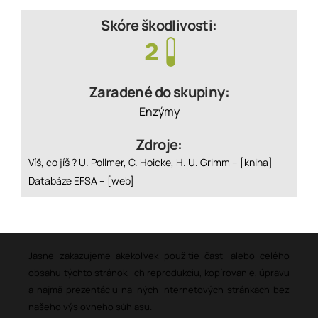
Skóre škodlivosti:
Zaradené do skupiny:
Enzýmy
Zdroje:
Víš, co jíš ? U. Pollmer, C. Hoicke, H. U. Grimm –
[kniha]
Databáze EFSA –
[web]
Jasne zakazujeme akékoľvek použitie časti alebo celého
obsahu týchto stránok, ich reprodukciu, kopírovanie, úpravu
a najmä prezentáciu na iných internetových stránkach bez
našeho výslovneho súhlasu.