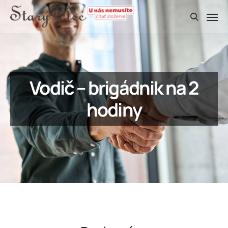
Vodič – brigádnik na 2
hodiny